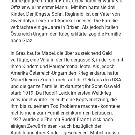
Jahre jüngeren Rudolf Franz Leick. Auch er war k & k
Offizier wie ihr erster Mann. Mit ihm hatte sie drei
Kinder. Der jüngste Sohn, Reginald, ist der Vater von
Gwendolyn Leick und Andrea Loseries. Die Familie
verbrachte einige Jahre in Brixen. Als jedoch Italien
Österreich-Ungarn den Krieg erklärte, zog die Familie
nach Graz.
In Graz kaufte Mabel, die über ausreichend Geld
verfügte, eine Villa in der Herdergasse 3, in der sie mit
ihren Kindern und Hauspersonal lebte. Als jedoch
Amerika Österreich-Ungarn den Krieg erklärte, hatte
Mabel keinen Zugriff mehr auf ihr Geld aus den USA
und die ganze Familie litt darunter; ihr Sohn Oswald
starb 1919. Da Rudolf Leick im ersten Weltkrieg
verwundet wurde - er erlitt eine Kopfverletzung, die
ihm bis zu seinem Tod Probleme machte - konnte er
nichts mehr zum Familieneinkommen beitragen.
1927 wurde die Ehe mit Rudolf Franz Leick nach
einigen Zerwürfnissen - auch bezüglich der
Ausbildung ihrer Kinder - geschieden. Mabel musste