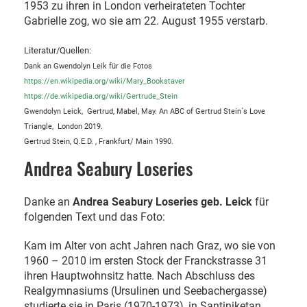
1953 zu ihren in London verheirateten Tochter
Gabrielle zog, wo sie am 22. August 1955 verstarb.
Literatur/Quellen:
Dank an Gwendolyn Leik für die Fotos
https://en.wikipedia.org/wiki/Mary_Bookstaver
https://de.wikipedia.org/wiki/Gertrude_Stein
Gwendolyn Leick, Gertrud, Mabel, May. An ABC of Gertrud Stein´s Love
Triangle, London 2019.
Gertrud Stein, Q.E.D. , Frankfurt/ Main 1990.
Andrea Seabury Loseries
Danke an
Andrea Seabury Loseries geb. Leick
für
folgenden Text und das Foto:
Kam im Alter von acht Jahren nach Graz, wo sie von
1960 – 2010 im ersten Stock der Franckstrasse 31
ihren Hauptwohnsitz hatte. Nach Abschluss des
Realgymnasiums (Ursulinen und Seebachergasse)
studierte sie in Paris (1970-1973), in Santiniketan,