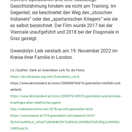
Gesichtslähmung hindern sie nicht am Training. Im
Gegenteil, sie beschreitet den Weg des „stoischen
Indianers“ oder des „spartanischen Kriegers“ wie sie
es selbst bezeichnet. Der Film wurde 2017 bei der
Viennale uraufgeführt und 2018 bei der Diagonale in
Graz gezeigt.
Gwendolyn Leik verstarb am 19. November 2022 im
Kreise ihrer Familie in London.
Lit./Quellen: Dank an Gwendolyn Leik für die Fotos
https://de.wikipedia.org/wiki/Gwendolyn_Leick
https://www.derstandard.at/story/2000066764216/gwendolyn-intellekt-und-
athletik
https://www.derstandard.at/story/2000076149573/gwendolyn-und-lanimale-
kraeftiges-alter-rebellische-jugend
http://takeonecinema.net/2018/qa-with-gwendolyn-leick
https://www.hoanzl.at/316-gwendolyn-ruth-kaaserer.html?
fbclid=IwAR3oJL_hKwO7u0HM4hCW12nBXQOJX9S0klZXdFJDfgJLHWW6c
O9RfVsIn7A